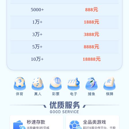
寻找更合理的出手机会。这样的选择导致了多次失
误，使得球队未能利用快攻机会来改变局势。
最后，在传球方面，杰伦的决策似乎也受到了一定影
响。他的传球有时候过于随意，这使得队友们难以接
到精准的传球，而错失了一些良好的进攻机会。这些
技术缺陷直接导致了他在半场期间的不佳表现。
2、心理因素影响发挥
其次，心理因素也是导致杰伦·格林表现不佳的重要原
因之一。当一个年轻球员在比赛中遭遇瓶颈时，其心
理压力往往会显著增加。在本场比赛中，面对强大的
对手和关键时刻的压力，格林似乎无法保持自己的心
态，从而影响了他的专注度和判断力。