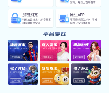
此外，媒体和外界对于他的期待也可能加重了这种心
理负担。作为一名备受关注的新星，每一次比赛都被
放大解读，这种环境下难免产生焦虑情绪。而这种焦
虑又反过来影响了他的发挥，使他更加容易犯错。
最后，在关键时刻的决策能力上，他也显示出了不
足。当球队需要他站出来逆转局面时，他却未能做出
有效反应。这种情况下，他可能开始怀疑自己的能
力，从而形成恶性循环，让他进一步陷入低迷状态。
3、对手策略与防守压制
再者，对手采取的战术安排无疑对杰伦·格林造成了极
大的压力。本场比赛中，对方主教练针对格林制定了
特别防守策略，以戈贝尔为核心的内线防守极具威
胁。他们不仅限制了他的突破空间，还有效封堵了他