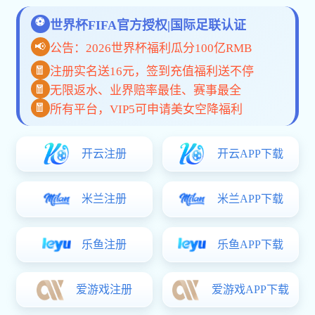
杰伦格林半场表现不佳遭戈贝尔封
盖失误频频令人失望
2026-05-27 03:47
77 次阅读
首页
/
体育资讯
在最近的一场比赛中，杰伦·格林的表现令球迷感到失
望。尽管他是球队的重要球员，但在半场期间遭遇了