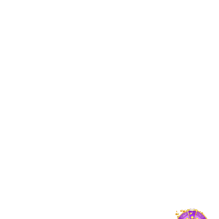
全平台接入雷火平台内容系统，支持 PC、
APP、移动 H5，无论你在何处，赛事内容
触手可及。