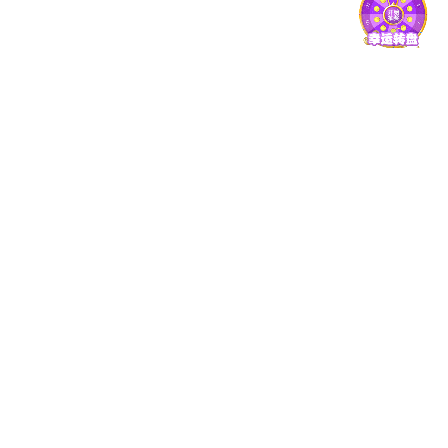
数据安全 全方位防护
在雷火平台平台，数据防护不仅是底层机制，更是平台
运营的基本责任。我们从用户访问到操作全流程建立安
全通道，有效防范多类潜在风险。
多重加密策略，防止数据泄露
AI 风控引擎，监测账户异常行为
雷火平台-雷火（中国）一站式竞技服务网站支持跨
设备安全同步，增强访问防护