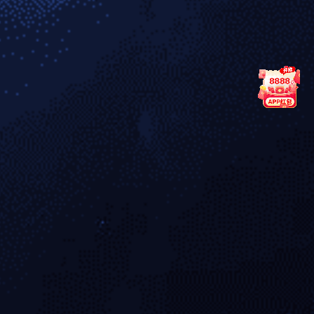
问题，那么就容易导致整体团队氛围的不稳
展。
力等。不论是对于 莱万 个人还是 巴萨
人角度来看，他亟需找到最符合自身利益的发
在重建过程中走向何方。这一事件值得广泛