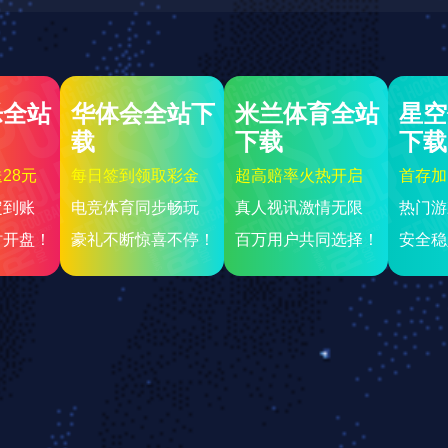
龄增长带来的挑战。如今31岁的他需要考虑自己的职业生涯规划
荣誉的球员来说，合适的合同条件和俱乐部愿景显得尤为重要。
风顺。在某种程度上，这次续约谈判的不顺利反映了他对于未来
部可能无法满足这些期待，这让他的心理承受了一定压力。
，这直接影响到了他们在转会市场上的活动以及球员薪资结构。
得原本充满雄心壮志的俱乐部不得不采取更加谨慎和保守的发展
的大牌球星，其续约条件也受到极大的限制。巴萨虽然希望能够
其他新援引进计划受挫，也让当前阵容深度不足的问题愈加明显
和转会问题存在不同意见。一方面，有人认为应该全力以赴留下
可持续发展。这种内部矛盾进一步加剧了谈判僵局，使得双方很