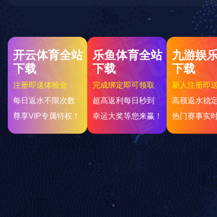
然而，尽管表现抢眼，但莱万也面临着年
些球队效力。同时，对于想要争夺冠军和
此外，莱万与巴萨之间的关系也并非一帆
力和贡献价值的新合同，同时又担心俱乐
2、巴萨财务状况分析
近年来，巴塞罗那经历了严重的财务危机
联赛规定，他们必须控制薪资支出。这使
面对这样的现实情况，即便是像莱万这样
吸引人的合同。此外，由于财政问题导致
与此同时，俱乐部内部对于如何处理薪资
音主张应优先解决财务危机，以确保长期