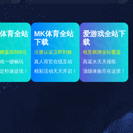
，包括未来是否继续留在西甲联赛以及在哪
的不确定性。他希望能得到一份符合自己实
据报道，俱乐部负债累累，而为了遵循西甲
策略。
留下这位顶级前锋，但他们却很难提供足够
，使得续约谈判更加困难。
像莱万这样的核心球员；另一方面，也有声
难达成一致。