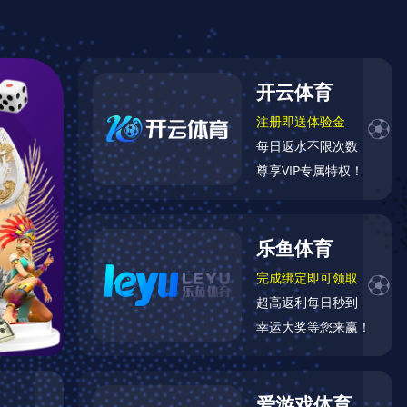
注册入口
赛事与数据服务
持
APP下载
与
网页使用
，每日同步更新
握比赛节奏。