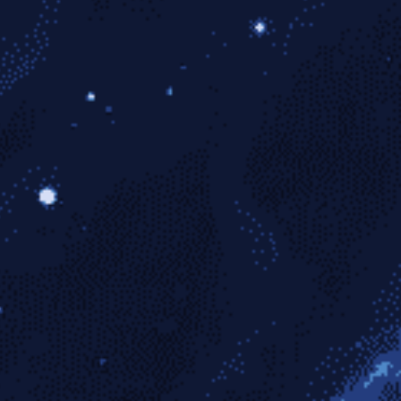
面临寻找新东家的选择。目前市场上对于他的兴趣相当浓厚，多
他提供丰厚待遇，从而加强自身攻击线实力。
尔西都可能对引进莱万感兴趣。他们不仅拥有良好的财务基础，
能够实现更高层次上的职业目标，例如争夺欧冠奖杯等。
不少足球评论员普遍认为，一旦离开巴萨，莱万将迎来全新的挑
定性无疑增加了心理负担，同时也考验着他的决策能力。
是好消息。如果最终未能达成共识，既会打击球队士气，也可能
可能削弱这种积极影响。同时，他个人未来的发展方向也将受到