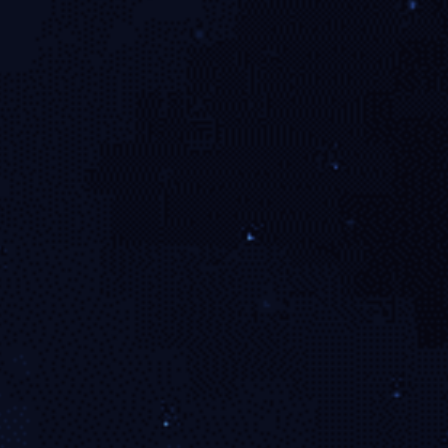
下一篇：
拜仁出售金玟哉与伊藤洋辉后者标