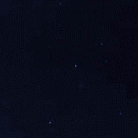
下一篇：
全能表现！塔图姆上半场高效贡献14