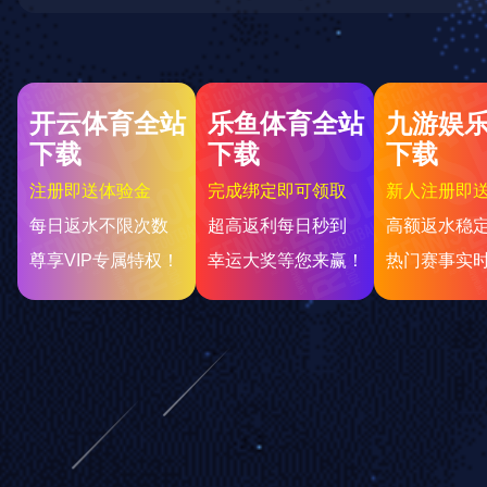
此外，蒙哥马利善于制定战术策略，并根
势。这样的战术灵活性使得球队能够在多
最后，蒙哥马利还强调团队合作的重要性
球员都愿意为共同目标而努力拼搏。
2、全力以赴的重要性
全力以赴不仅是运动员应有的态度，也是
是比赛中，都需要做到尽善尽美。蒙哥马
同时，全力以赴也代表着一种责任感。作
就无法实现个人与团队目标。而这种责任
此外，全力以赴还能培养出顽强拼搏、不
能够始终保持积极进取的态度，就能更好