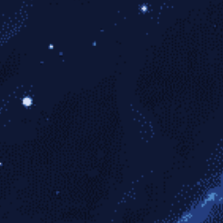
理的训练计划是必不可少的一部分。蒙哥马利强调，通过专业化
鼓励球员们进行心理素质培训，以增强抗压能力，这是确保他们
状态的重要环节。合适且均衡的饮食能够为运动提供充足能量，
适饮食计划，让每位球员都能获得所需营养支持。
赛压力增大，一些球员可能会出现焦虑等负面情绪，这时就需要
助于确保每位运动员始终处于最佳竞技状态。
持“全力以赴”的理念，不断追求卓越。他认为，每一场比赛都是
因为这才是成长和进步之路的重要组成部分。
比实战经验更为重要。因此，在未来安排中，会给予年轻人更多