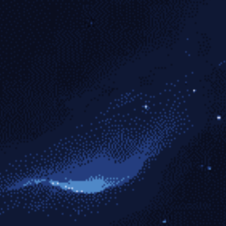
环境，从而提升整体实力。这不仅关系到
最后，为了实现这些目标，全队上下需要
满希望的新篇章。这种团结一致、奋发向
总结：
综上所述，赛前蒙哥马利强调全力以赴、
沟通、科学管理以及团队建设等多方面措
此外，这种理念不仅适用于体育界，同样
此，无论身处何地，都应当铭记这一原则