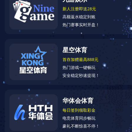
赛前蒙哥马利强调全力以赴力
2026-06-01 02:40
73 次阅读
在赛季即将开始之际，球队主教练蒙哥马
的期望，也为球员们注入了强烈的斗志和
精神在体育竞技中的意义；第三，如何在
及其哲学理念对于提升球队表现的重要作
1、蒙哥马利的领导风格
蒙哥马利作为球队主教练，以其独特的领
立信任关系。在赛前讲话中，他明确表达