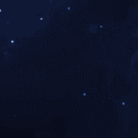
上一篇：
从湖人争胜到SGA遭遇不公主教练…
相关推荐文章
拉科布频繁干预选秀决策错失
本文将探讨金州勇士队老板拉科布在
2026-08-01
斯特拉马乔尼分析国米引援需
本文旨在深入分析斯特拉马乔尼对于
2026-06-23
华子坦言失误频繁投篮不准反