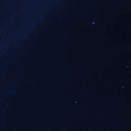
小瓦痴迷怀
选秀决策中的频繁干预，特别是其...
求强调后卫
国际米兰引援需求的看法，特别强...
思自我责任