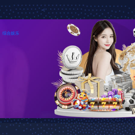
App下载
关于我们
体育资讯
P与网页版入口｜畅享全球体育
球、篮球、电竞等项目的赛事资讯与数据内容， 支
聚焦热门体育内容， 助您轻松获取赛事动态，掌
手机App
网页版