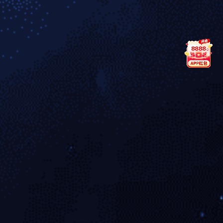
互扶持，共同提升，从而迎接更加艰难却充
教经验而产生的一种指导思想。他通过有效
与责任，我们就能超越自我，实现梦想。因