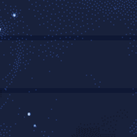
争每场比赛展现最佳状态
利发表了重要讲话，他强调全力以赴、力争每场比赛展现最佳状
信心。文章将从四个方面对此进行深入阐述：首先，蒙哥马利的
每场比赛中维持最佳状态；最后，对未来比赛的展望与准备。这
用。
导风格而闻名。他注重与球员之间的沟通，常常通过一对一谈话
了对球员们能力和潜力的认可，这种积极正向的反馈无疑增强了